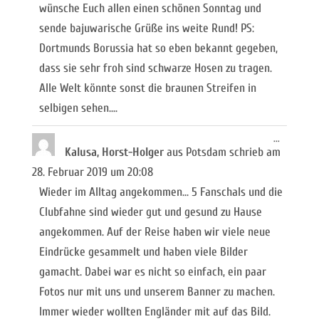
wünsche Euch allen einen schönen Sonntag und
sende bajuwarische Grüße ins weite Rund! PS:
Dortmunds Borussia hat so eben bekannt gegeben,
dass sie sehr froh sind schwarze Hosen zu tragen.
Alle Welt könnte sonst die braunen Streifen in
selbigen sehen....
Diese
...
Metabox
Kalusa, Horst-Holger
aus
Potsdam
schrieb am
ein-/ausb
28. Februar 2019
um
20:08
Wieder im Alltag angekommen... 5 Fanschals und die
Clubfahne sind wieder gut und gesund zu Hause
angekommen. Auf der Reise haben wir viele neue
Eindrücke gesammelt und haben viele Bilder
gamacht. Dabei war es nicht so einfach, ein paar
Fotos nur mit uns und unserem Banner zu machen.
Immer wieder wollten Engländer mit auf das Bild.