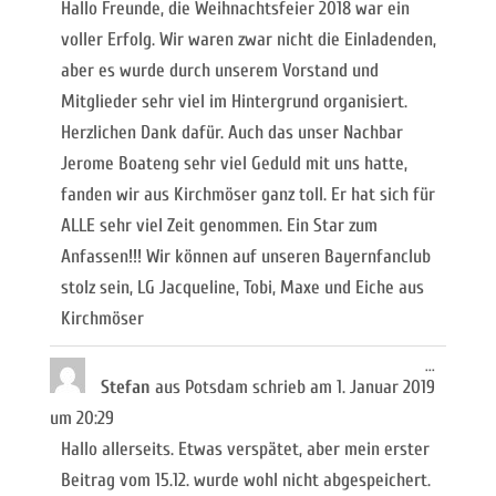
Hallo Freunde, die Weihnachtsfeier 2018 war ein
voller Erfolg. Wir waren zwar nicht die Einladenden,
aber es wurde durch unserem Vorstand und
Mitglieder sehr viel im Hintergrund organisiert.
Herzlichen Dank dafür. Auch das unser Nachbar
Jerome Boateng sehr viel Geduld mit uns hatte,
fanden wir aus Kirchmöser ganz toll. Er hat sich für
ALLE sehr viel Zeit genommen. Ein Star zum
Anfassen!!! Wir können auf unseren Bayernfanclub
stolz sein, LG Jacqueline, Tobi, Maxe und Eiche aus
Kirchmöser
Diese
...
Metabox
Stefan
aus
Potsdam
schrieb am
1. Januar 2019
ein-/ausb
um
20:29
Hallo allerseits. Etwas verspätet, aber mein erster
Beitrag vom 15.12. wurde wohl nicht abgespeichert.