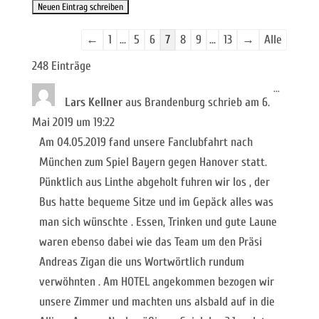
Navigation
←
1
...
5
6
7
8
9
...
13
→
Alle
der
248 Einträge
Gästebuchliste
Diese
...
Metabox
Lars Kellner
aus
Brandenburg
schrieb am
6.
ein-/ausb
Mai 2019
um
19:22
Am 04.05.2019 fand unsere Fanclubfahrt nach
München zum Spiel Bayern gegen Hanover statt.
Pünktlich aus Linthe abgeholt fuhren wir los , der
Bus hatte bequeme Sitze und im Gepäck alles was
man sich wünschte . Essen, Trinken und gute Laune
waren ebenso dabei wie das Team um den Präsi
Andreas Zigan die uns Wortwörtlich rundum
verwöhnten . Am HOTEL angekommen bezogen wir
unsere Zimmer und machten uns alsbald auf in die