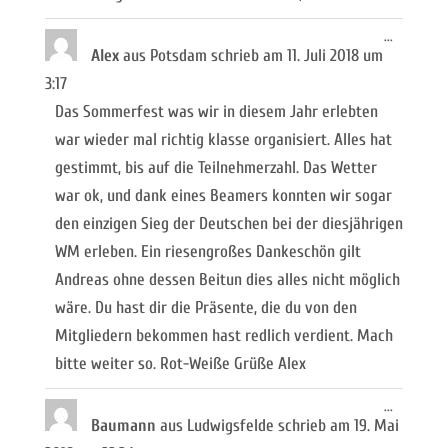
Diese
...
Metabox
Alex
aus
Potsdam
schrieb am
11. Juli 2018
um
ein-/ausb
3:17
Das Sommerfest was wir in diesem Jahr erlebten
war wieder mal richtig klasse organisiert. Alles hat
gestimmt, bis auf die Teilnehmerzahl. Das Wetter
war ok, und dank eines Beamers konnten wir sogar
den einzigen Sieg der Deutschen bei der diesjährigen
WM erleben. Ein riesengroßes Dankeschön gilt
Andreas ohne dessen Beitun dies alles nicht möglich
wäre. Du hast dir die Präsente, die du von den
Mitgliedern bekommen hast redlich verdient. Mach
bitte weiter so. Rot-Weiße Grüße Alex
Diese
...
Metabox
Baumann
aus
Ludwigsfelde
schrieb am
19. Mai
ein-/ausb