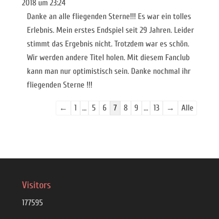
2018
um
23:24
Danke an alle fliegenden Sterne!!! Es war ein tolles
Erlebnis. Mein erstes Endspiel seit 29 Jahren. Leider
stimmt das Ergebnis nicht. Trotzdem war es schön.
Wir werden andere Titel holen. Mit diesem Fanclub
kann man nur optimistisch sein. Danke nochmal ihr
fliegenden Sterne !!!
Navigation
←
1
...
5
6
7
8
9
...
13
→
Alle
der
Gästebuchliste
Visitors
177595