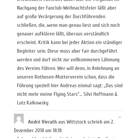
Nachgang der Fanclub-Weihnachtsfeier läßt aber
auf große Verärgerung der Durchführenden
schließen, die, wenn man genau liest und sich noch
genauer aufklären läßt, überaus verständlich
erscheint. Kritik kann bei jeder Aktion ein ständiger
Begleiter sein. Diese muss aber fair durchgeführt
werden und darf nicht zur vollkommenen Lähmung
des Vereins führen. Wer will denn, in Anlehnung an
unseren Rothosen-Mutterverein schon, dass die
Führung speziell hier Andreas einmal sagt: „Das sind
nicht mehr meine Flying Stars“... Silvi Hoffmann &
Lutz Kalkowsky
Diese
...
Metabox
André Vierath
aus
Wittstock
schrieb am
2.
ein-/ausb
Dezember 2018
um
18:18