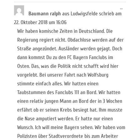
Diese
...
Metabox
Baumann ralph
aus
Ludwigsfelde
schrieb am
ein-/ausb
22. Oktober 2018
um
16:06
Wir haben komische Zeiten in Deutschland. Die
Regierung regiert nicht. Obdachlose werden auf der
Straße angezündet. Ausländer werden gejagt. Doch
dann kommst Du zu den FC Bayern Fanclubs im
Osten. Das, was die Politik nicht schafft wird hier
vorgelebt. Bei unserer Fahrt nach Wolfsburg
stimmte einfach alles. Wir hatten einen
Taubstummen des Fanclubs 111 an Bord. Wir hatten
einen relativ jungen Mann an Bord der in 3 Wochen
erfährt ob er seinen Krebs besiegt hat. Ihm musste
die Nase amputiert werden. Er hatte nur einen
Wunsch. Ich will meine Bayern sehen. Wir haben vom
Polizisten über Stadtverordnete bis zum Arbeiter