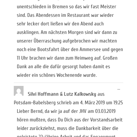
unentschieden in Bremen so das wir fast Meister
sind. Das Abendessen im Restaurant war wieder
sehr lecker dort ließen wir den Abend auch
ausklingen. Am nächsten Morgen sind wir dann zu
unserer Überraschung aufgebrochen wir machten
noch eine Bootsfahrt über den Ammersee und gegen
11 Uhr brachen wir dann zum Heimweg auf. Großen
Dank an alle die dafür gesorgt haben damit es
wieder ein schönes Wochenende wurde.
Diese
...
Metabox
Silvi Hoffmann & Lutz Kalkowsky
aus
ein-/ausb
Potsdam-Babelsberg
schrieb am
4. März 2019
um
19:25
Lieber Bernd, da wir ja auf der JHV am 03.03.2019
hören mußten, dass Du Dich aus der Vorstandsarbeit
leider zurückziehst, muss die Dankbarkeit über die
geleistete 22-jährige Arbeit und das Engagement