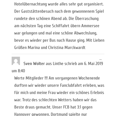
Hotelübernachtung wurde alles sehr gut organisiert.
Der Gaststättenbesuch nach dem gewonnenem Spiel
rundete den schönen Abend ab. Die Überraschung
am nächsten Tag eine Schiffahrt übern Ammersee
war gelungen und mal eine schöne Abwechslung,
bevor es wieder per Bus nach Hause ging. Mit Lieben
Grüßen Marina und Christina Marckwardt
Diese
...
Metabox
Sven Wolter
aus
Linthe
schrieb am
6. Mai 2019
ein-/ausb
um
8:40
Werte Mitglieder !!! Am vergangenen Wochenende
durften wir wieder unsere Fanclubfahrt erleben, was
für mich und meine Frau wieder ein schönes Erlebnis
war. Trotz des schlechten Wetters haben wir das
Beste draus gemacht. Unser FCB hat 3:1 gegen
Hannover gewonnen, Dortmund spielte nur