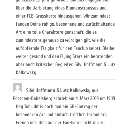
über die Darbietung eines Blumenstrausses und
einer FCB-Grusskarte hinausgehen. Wir zumindest
fanden Deine ruhige, besonnene und zurückhaltende
Art eine tolle Charaktereigenschaft, die es
zumindestens genauso zu würdigen gilt, wie die
aufopfernde Tätigkeit für den Fanclub selbst. Bleibe
weiter gesund und den Flying Stars ein beratender,
aber auch kritischer Begleiter. Silvi Hoffmann & Lutz
Kalkowsky
Diese
...
Metabox
Silvi Hoffmann & Lutz Kalkowsky
aus
ein-/ausb
Potsdam-Babelsberg
schrieb am
4. März 2019
um
19:19
Hey Tobi, dit is doch mal ein GB-Eintrag der
besonderen Art und einfach trefflich formuliert.
Freuen uns, Dich auf der Fan-Fahrt nicht nur zu