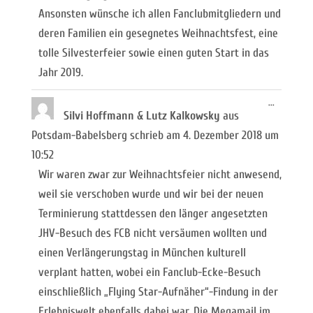
Ansonsten wünsche ich allen Fanclubmitgliedern und
deren Familien ein gesegnetes Weihnachtsfest, eine
tolle Silvesterfeier sowie einen guten Start in das
Jahr 2019.
Diese
...
Metabox
Silvi Hoffmann & Lutz Kalkowsky
aus
ein-/ausb
Potsdam-Babelsberg
schrieb am
4. Dezember 2018
um
10:52
Wir waren zwar zur Weihnachtsfeier nicht anwesend,
weil sie verschoben wurde und wir bei der neuen
Terminierung stattdessen den länger angesetzten
JHV-Besuch des FCB nicht versäumen wollten und
einen Verlängerungstag in München kulturell
verplant hatten, wobei ein Fanclub-Ecke-Besuch
einschließlich „Flying Star-Aufnäher“-Findung in der
Erlebniswelt ebenfalls dabei war. Die Megamail im