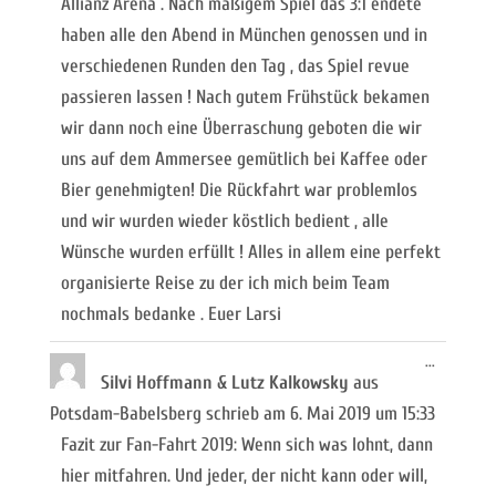
Allianz Arena . Nach mäßigem Spiel das 3:1 endete
haben alle den Abend in München genossen und in
verschiedenen Runden den Tag , das Spiel revue
passieren lassen ! Nach gutem Frühstück bekamen
wir dann noch eine Überraschung geboten die wir
uns auf dem Ammersee gemütlich bei Kaffee oder
Bier genehmigten! Die Rückfahrt war problemlos
und wir wurden wieder köstlich bedient , alle
Wünsche wurden erfüllt ! Alles in allem eine perfekt
organisierte Reise zu der ich mich beim Team
nochmals bedanke . Euer Larsi
Diese
...
Metabox
Silvi Hoffmann & Lutz Kalkowsky
aus
ein-/ausb
Potsdam-Babelsberg
schrieb am
6. Mai 2019
um
15:33
Fazit zur Fan-Fahrt 2019: Wenn sich was lohnt, dann
hier mitfahren. Und jeder, der nicht kann oder will,