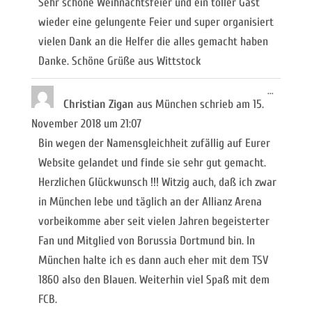
Sehr schöne Weihnachtsfeier und ein toller Gast
wieder eine gelungente Feier und super organisiert
vielen Dank an die Helfer die alles gemacht haben
Danke. Schöne Grüße aus Wittstock
Diese
...
Metabox
Christian Zigan
aus
München
schrieb am
15.
ein-/ausb
November 2018
um
21:07
Bin wegen der Namensgleichheit zufällig auf Eurer
Website gelandet und finde sie sehr gut gemacht.
Herzlichen Glückwunsch !!! Witzig auch, daß ich zwar
in München lebe und täglich an der Allianz Arena
vorbeikomme aber seit vielen Jahren begeisterter
Fan und Mitglied von Borussia Dortmund bin. In
München halte ich es dann auch eher mit dem TSV
1860 also den Blauen. Weiterhin viel Spaß mit dem
FCB.