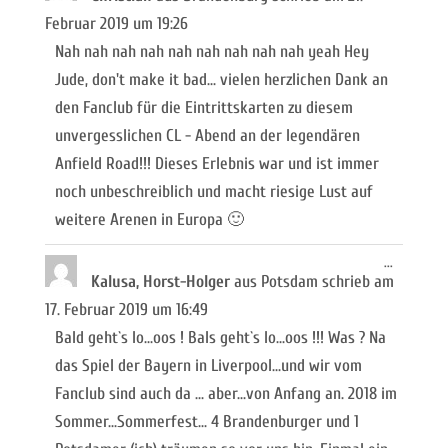
ein-/ausb
Februar 2019
um
19:26
Nah nah nah nah nah nah nah nah nah yeah Hey
Jude, don't make it bad... vielen herzlichen Dank an
den Fanclub für die Eintrittskarten zu diesem
unvergesslichen CL - Abend an der legendären
Anfield Road!!! Dieses Erlebnis war und ist immer
noch unbeschreiblich und macht riesige Lust auf
weitere Arenen in Europa 🙂
Diese
...
Metabox
Kalusa, Horst-Holger
aus
Potsdam
schrieb am
ein-/ausb
17. Februar 2019
um
16:49
Bald geht`s lo...oos ! Bals geht`s lo...oos !!! Was ? Na
das Spiel der Bayern in Liverpool...und wir vom
Fanclub sind auch da ... aber...von Anfang an. 2018 im
Sommer...Sommerfest... 4 Brandenburger und 1