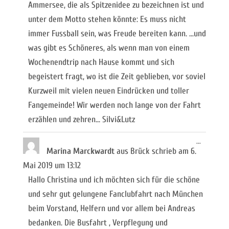
Ammersee, die als Spitzenidee zu bezeichnen ist und
unter dem Motto stehen könnte: Es muss nicht
immer Fussball sein, was Freude bereiten kann. ...und
was gibt es Schöneres, als wenn man von einem
Wochenendtrip nach Hause kommt und sich
begeistert fragt, wo ist die Zeit geblieben, vor soviel
Kurzweil mit vielen neuen Eindrücken und toller
Fangemeinde! Wir werden noch lange von der Fahrt
erzählen und zehren... Silvi&Lutz
Diese
...
Metabox
Marina Marckwardt
aus
Brück
schrieb am
6.
ein-/ausb
Mai 2019
um
13:12
Hallo Christina und ich möchten sich für die schöne
und sehr gut gelungene Fanclubfahrt nach München
beim Vorstand, Helfern und vor allem bei Andreas
bedanken. Die Busfahrt , Verpflegung und