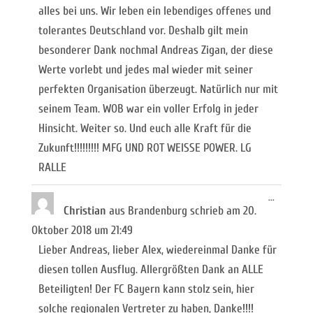
alles bei uns. Wir leben ein lebendiges offenes und
tolerantes Deutschland vor. Deshalb gilt mein
besonderer Dank nochmal Andreas Zigan, der diese
Werte vorlebt und jedes mal wieder mit seiner
perfekten Organisation überzeugt. Natürlich nur mit
seinem Team. WOB war ein voller Erfolg in jeder
Hinsicht. Weiter so. Und euch alle Kraft für die
Zukunft!!!!!!!!! MFG UND ROT WEISSE POWER. LG
RALLE
Diese
...
Metabox
Christian
aus
Brandenburg
schrieb am
20.
ein-/ausb
Oktober 2018
um
21:49
Lieber Andreas, lieber Alex, wiedereinmal Danke für
diesen tollen Ausflug. Allergrößten Dank an ALLE
Beteiligten! Der FC Bayern kann stolz sein, hier
solche regionalen Vertreter zu haben, Danke!!!!