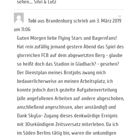
sehen.... Silvi & Lutz
Diese
...
Metabox
Tobi
aus
Brandenburg
schrieb am
3. März 2019
ein-/ausb
um
11:06
Guten Morgen liebe Flying Stars und Bayernfans!
Hat rein zufällig jemand gestern Abend das Spiel des
glorreichen FCB auf dem abgewetzten Berg - glaube
so heißt doch das Stadion in Gladbach? - gesehen?
Der Dienstplan meines Brotjobs zwang mich
bedauerlicherweise an meinen Arbeitsplatz, ich
konnte jedoch durch gezielte Aufgabenverteilung
(alle angefallenen Arbeiten auf andere abgeschoben,
anschließend angeschissen, aber anständig!) und
Dank SkyGo- Zugang dieses denkwürdige Ereignis
mit 30sekündigem Zeitsversatz miterleben. Da ich
im Süden Berlins tätig bin, waren die unkundigen