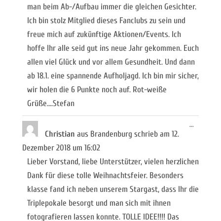
man beim Ab-/Aufbau immer die gleichen Gesichter.
Ich bin stolz Mitglied dieses Fanclubs zu sein und
freue mich auf zukünftige Aktionen/Events. Ich
hoffe Ihr alle seid gut ins neue Jahr gekommen. Euch
allen viel Glück und vor allem Gesundheit. Und dann
ab 18.1. eine spannende Aufholjagd. Ich bin mir sicher,
wir holen die 6 Punkte noch auf. Rot-weiße
Grüße....Stefan
Diese
...
Metabox
Christian
aus
Brandenburg
schrieb am
12.
ein-/ausb
Dezember 2018
um
16:02
Lieber Vorstand, liebe Unterstützer, vielen herzlichen
Dank für diese tolle Weihnachtsfeier. Besonders
klasse fand ich neben unserem Stargast, dass Ihr die
Triplepokale besorgt und man sich mit ihnen
fotografieren lassen konnte. TOLLE IDEE!!!! Das