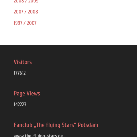
2008 / 2009
2007 / 2008
1997 / 2007
Visitors
177612
Page Views
142223
Fanclub „The flying Stars“ Potsdam
www.the-flying-stars.de